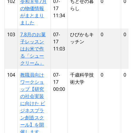
102
令和８年7月
07-
ちとせの暮
0
0
の物価情報
17
らし
がまとまり
11:34
ました
103
7.8月のお菓
07-
ひびかもキ
0
0
子レッスン
17
ッチン
はお米で作
11:03
る「シュー
クリーム」
104
教職員向け
07-
千歳科学技
0
0
ワークショ
17
術大学
ップ【研究
00:00
の社会実装
に向けた ビ
ジネスプラ
ン創造スク
ール】を開
催します