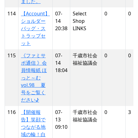
ました。
114
【Account】
07-
Select
0
0
ショルダー
14
Shop
バッグ・ス
20:38
LINKS
トラップセ
ット
115
《ファミサ
07-
千歳市社会
0
0
ポ通信 》会
14
福祉協議会
員情報紙 ほ
18:04
っと～む
vol.98 夏
号をご覧く
ださい♪
116
【開催報
07-
千歳市社会
0
3
告】笑顔で
13
福祉協議会
つながる地
09:10
域の輪！白