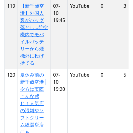
119
【新千歳空
07-
YouTube
0
3
港】外国人
10
客がバッグ
19:45
落とし…航空
機内でモバ
イルバッテ
リーから煙
機外に投げ
捨てる
120
夏休み前の
07-
YouTube
0
5
新千歳空港│
10
夕方は実際
19:20
こんな感
じ！人気店
の混雑やソ
フトクリー
ム総選挙店
にも