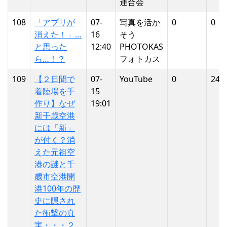
連合会
108
「アプリが
07-
写真を活か
0
0
消えた！」…
16
そう
と思った
12:40
PHOTOKAS
ら…！？
フォトカス
109
【２日間で
07-
YouTube
0
24
着陸場を手
15
作り】なぜ
19:01
新千歳空港
には「新」
が付く？消
えた元祖空
港の謎と千
歳市空港開
港100年の歴
史に隠され
た衝撃の真
実・・・２