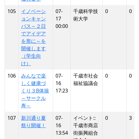
105
イノベーシ
07-
千歳科学技
0
0
ョンキャン
17
術大学
パス～２日
00:00
でアイデア
を形に～を
開催します
（学生向
け）
106
みんなで楽
07-
千歳市社会
0
0
しく健康づ
16
福祉協議会
くり３B体操
17:23
～サークル
寿～
107
新川通り夏
07-
イベント::
0
3
祭り開催！
16
千歳市商店
13:54
街振興組合