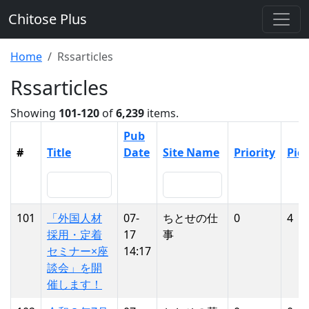
Chitose Plus
Home
Rssarticles
Rssarticles
Showing
101-120
of
6,239
items.
Pub
#
Title
Date
Site Name
Priority
Pic
101
「外国人材
07-
ちとせの仕
0
4
採用・定着
17
事
セミナー×座
14:17
談会」を開
催します！