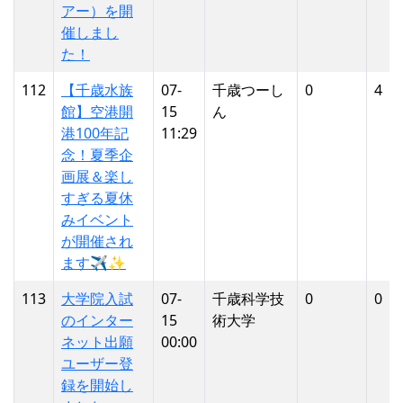
アー）を開
催しまし
た！
112
【千歳水族
07-
千歳つーし
0
4
館】空港開
15
ん
港100年記
11:29
念！夏季企
画展＆楽し
すぎる夏休
みイベント
が開催され
ます✈️✨
113
大学院入試
07-
千歳科学技
0
0
のインター
15
術大学
ネット出願
00:00
ユーザー登
録を開始し