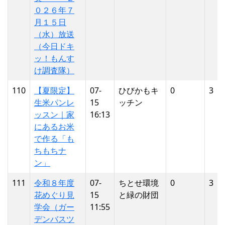
０２６年７
月１５日
（水）放送
（今日ドキ
ッ！もんす
け調査隊）
110
【夏限定】
07-
ひびかもキ
0
3
生米パンレ
15
ッチン
ッスン｜家
16:13
にあるお米
で作る「も
ちもちナ
ン」
111
令和８年度
07-
ちとせ環境
0
3
花めぐり見
15
と緑の財団
学会（ガー
11:55
デンバスツ