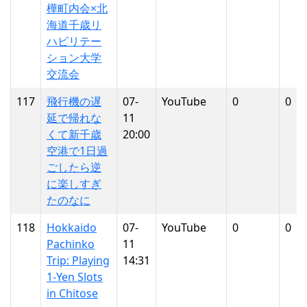
樺町内会×北
海道千歳リ
ハビリテー
ション大学
交流会
117
飛行機の遅
07-
YouTube
0
0
延で帰れな
11
くて新千歳
20:00
空港で1日過
ごしたら逆
に楽しすぎ
たのなに
118
Hokkaido
07-
YouTube
0
0
Pachinko
11
Trip: Playing
14:31
1-Yen Slots
in Chitose