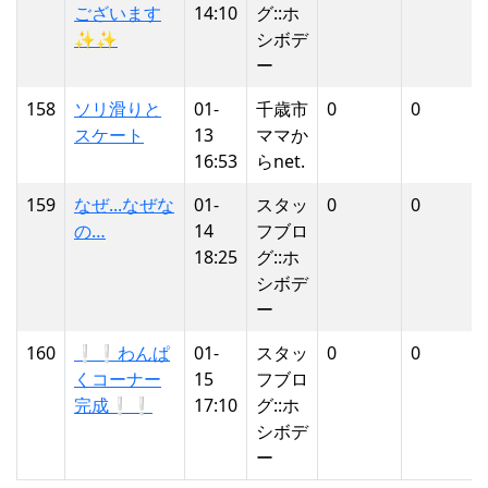
ございます
14:10
グ::ホ
✨✨
シボデ
ー
158
ソリ滑りと
01-
千歳市
0
0
スケート
13
ママか
16:53
らnet.
159
なぜ...なぜな
01-
スタッ
0
0
の…
14
フブロ
18:25
グ::ホ
シボデ
ー
160
❕❕わんぱ
01-
スタッ
0
0
くコーナー
15
フブロ
完成❕❕
17:10
グ::ホ
シボデ
ー