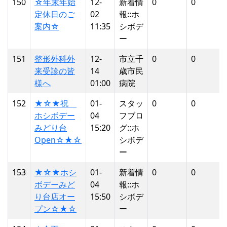
150
☆年末年始
12-
新着情
0
0
定休日のご
02
報::ホ
案内☆
11:35
シボデ
ー
151
整形外科外
12-
市立千
0
0
来受診の皆
14
歳市民
様へ
01:00
病院
152
★☆★祝
01-
スタッ
0
0
ホシボデー
04
フブロ
みどり台
15:20
グ::ホ
Open☆★☆
シボデ
ー
153
★☆★ホシ
01-
新着情
0
0
ボデーみど
04
報::ホ
り台店オー
15:50
シボデ
プン☆★☆
ー