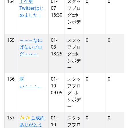
154
！今更
01-
スタッ
0
0
Twitterはじ
07
フブロ
めました！
16:30
グ::ホ
シボデ
ー
155
～～～なに
01-
スタッ
0
0
げないブロ
08
フブロ
グ～～～
18:25
グ::ホ
シボデ
ー
156
寒
01-
スタッ
0
0
い・・・。
10
フブロ
09:05
グ::ホ
シボデ
ー
157
✨✨ご成約
01-
スタッ
0
0
ありがとう
10
フブロ