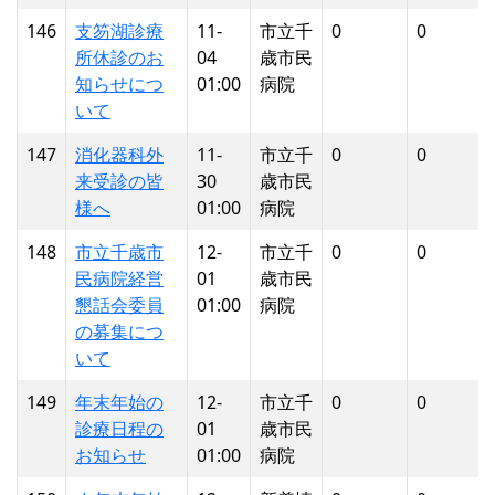
146
支笏湖診療
11-
市立千
0
0
所休診のお
04
歳市民
知らせにつ
01:00
病院
いて
147
消化器科外
11-
市立千
0
0
来受診の皆
30
歳市民
様へ
01:00
病院
148
市立千歳市
12-
市立千
0
0
民病院経営
01
歳市民
懇話会委員
01:00
病院
の募集につ
いて
149
年末年始の
12-
市立千
0
0
診療日程の
01
歳市民
お知らせ
01:00
病院