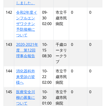
しました。
142
令和2年度イ
09-
市立千
0
0
ンフルエン
30
歳市民
ザワクチン
02:00
病院
予防接種に
ついて
143
2020-2021年
10-
千歳ロ
0
0
度 第12回
15
ータリ
理事会報告
08:30
ークラ
ブ
144
消化器科外
10-
市立千
0
0
来受診の皆
22
歳市民
様へ
02:00
病院
145
医療安全川
10-
市立千
0
0
柳の募集に
30
歳市民
ついて
01:00
病院